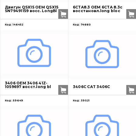
Двигун QSX15 OEM QSX15
6CTA8.3 OEM 6CTA 8.3c
SN79491159 восс. LongBl
восстановл.long bloc
Код:
146452
Код:
74660
3406 OEM 3406 41Z-
1059697 восст.long bl
3406C CAT 3406C
Код:
59649
Код:
39521