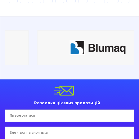
Буровий інструмент
Дорожня фреза
Електрообладнання
Інше
Розсилка цікавих пропозицій