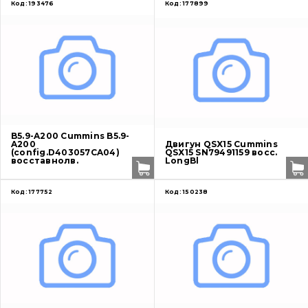
Код:
193476
Код:
177899
B5.9-A200 Cummins B5.9-
A200
Двигун QSX15 Cummins
(config.D403057CA04)
QSX15 SN79491159 восс.
восставнолв.
LongBl
Код:
177752
Код:
150238