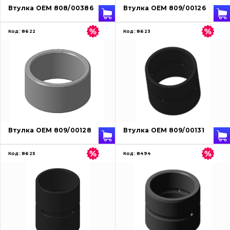
Втулка OEM 808/00386
Втулка OEM 809/00126
Контакти
Код:
8622
Код:
8623
Вакансії
Каталог
Фільтри та мастильні матеріали
Пошук
Втулка OEM 809/00128
Втулка OEM 809/00131
Ходова частина
Код:
8625
Код:
8494
Болти, гайки і елементи кріплення
Коронки, зуби, адаптери, пальці, фіксатори
Ножі, ріжучі кромки