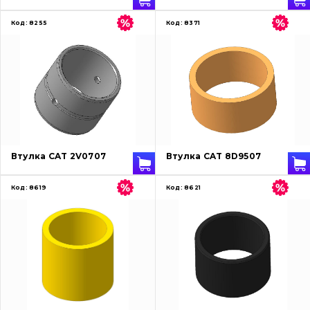
Код:
8255
Код:
8371
Втулка CAT 2V0707
Втулка CAT 8D9507
Код:
8619
Код:
8621
Про нас