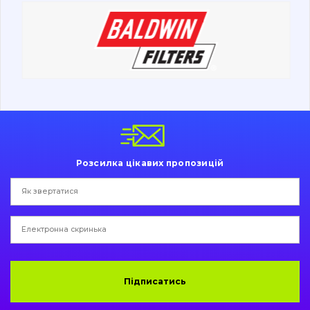
Дорожня фреза
Електрообладнання
Інше
Розсилка цікавих пропозицій
Підписатись