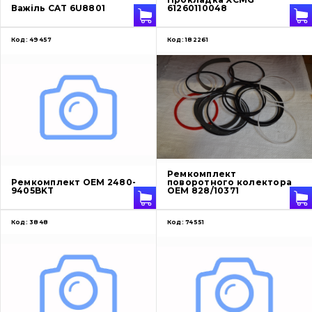
Важіль CAT 6U8801
61260110048
Код:
49457
Код:
182261
Ремкомплект
Ремкомплект OEM 2480-
поворотного колектора
9405BKT
OEM 828/10371
Код:
3848
Код:
74551