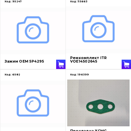
Код:
95247
Код:
115663
Ремкомплект ITR
Зажим OEM 5P4295
VOE14502645
Код:
6582
Код:
196399
Прокладка XCMG