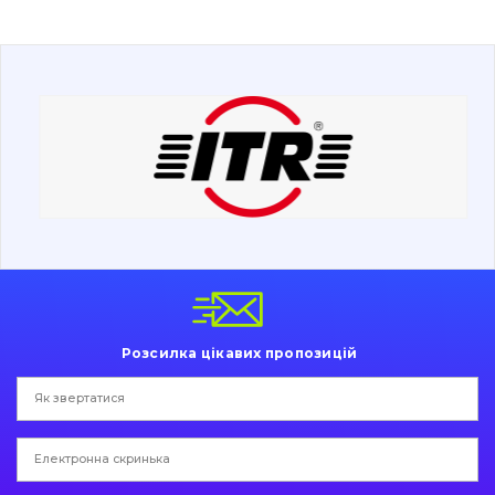
Буровий інструмент
Дорожня фреза
Електрообладнання
Інше
Розсилка цікавих пропозицій