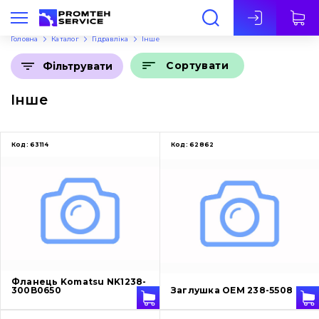
Укр
Головна
Каталог
Гідравліка
Інше
Сортувати
Фільтрувати
Інше
Код:
63114
Код:
62862
Фланець Komatsu NK1238-
300B0650
Заглушка OEM 238-5508