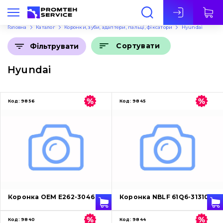
Укр
Головна
Каталог
Коронки, зуби, адаптери, пальці, фіксатори
Hyundai
Сортувати
Фільтрувати
Hyundai
Код:
9856
Код:
9845
Коронка OEM E262-3046
Коронка NBLF 61Q6-31310
Код:
9840
Код:
9844