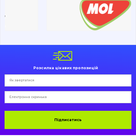
Дорожня фреза
Електрообладнання
Інше
Розсилка цікавих пропозицій
Підписатись