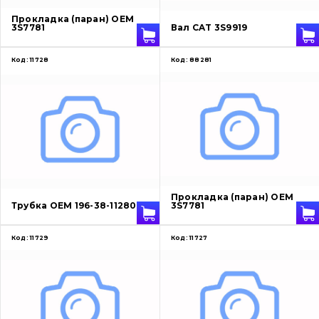
Прокладка (паран) OEM
3S7781
Вал CAT 3S9919
Код:
11728
Код:
88281
Прокладка (паран) OEM
Трубка OEM 196-38-11280
3S7781
Код:
11729
Код:
11727