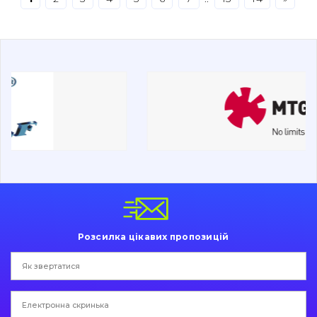
Буровий інструмент
Дорожня фреза
Електрообладнання
Інше
Розсилка цікавих пропозицій