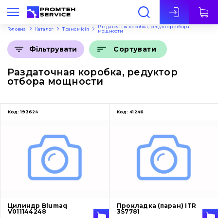
Укр
Раздаточная коробка, редуктор отбора
Головна
Каталог
Трансмісія
мощности
Сортувати
Фільтрувати
Раздаточная коробка, редуктор
отбора мощности
Код:
193624
Код:
41246
Цилиндр Blumaq
Прокладка (паран) ITR
V011144248
3S7781