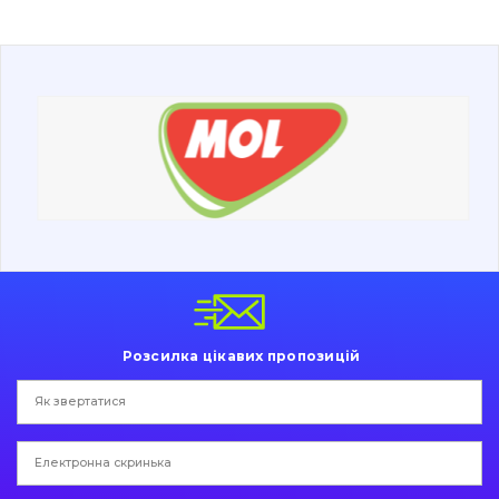
Буровий інструмент
Дорожня фреза
Електрообладнання
Інше
Розсилка цікавих пропозицій