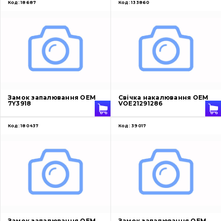
Код:
18687
Код:
133860
Замок запалювання OEM
Свічка накалювання OEM
7Y3918
VOE21291286
Код:
180437
Код:
39017
Замок запалювання OEM
Замок запалювання OEM