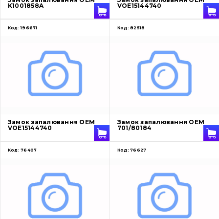
K1001858A
VOE15144740
Код:
196671
Код:
82518
Замок запалювання OEM
Замок запалювання OEM
VOE15144740
701/80184
Код:
76407
Код:
76627