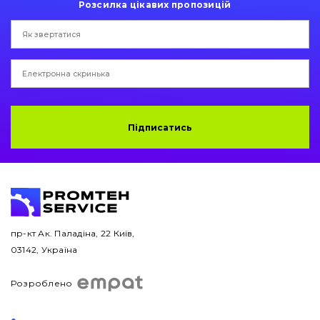
Розсилка цікавих пропозицій
Коронки, зуби, адаптери, пальці, фіксатори
Ножі, ріжучі кромки
Захист (ковша, адаптера)
написати
зателефонувати
листа
Подушки амортизаційні
Підписатись
Пальці та Втулки
Двигун
Гідравліка
пр-кт Ак. Паладіна, 22 Київ,
Трансмісія
03142, Україна
Рама і кузов
Розроблено
Ковші