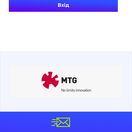
Вхід
Про нас
Контакти
Вакансії
Каталог
Фільтри та мастильні матеріали
Пошук
Ходова частина
Болти, гайки і елементи кріплення