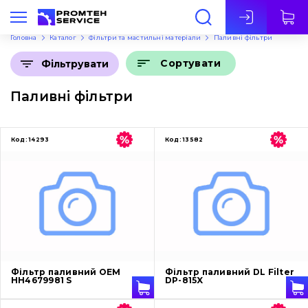
Укр
Головна
Каталог
Фільтри та мастильні матеріали
Паливні фільтри
Сортувати
Фільтрувати
Паливні фільтри
Код:
14293
Код:
13582
Фільтр паливний OEM
Фільтр паливний DL Filter
HH4679981 S
DP-815X