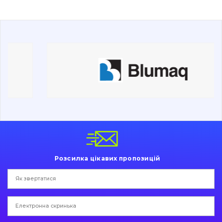
Буровий інструмент
Дорожня фреза
Електрообладнання
Інше
Розсилка цікавих пропозицій