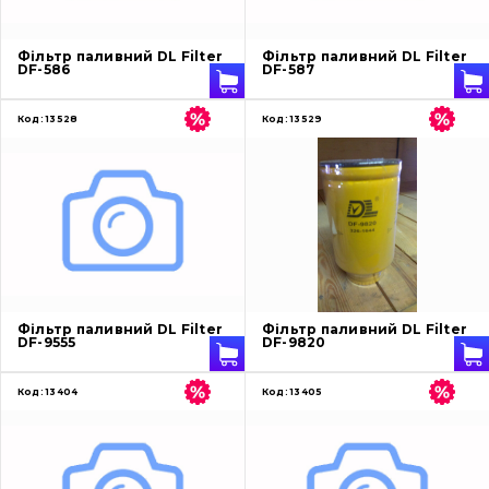
Про нас
Фільтр паливний DL Filter
Фільтр паливний DL Filter
DF-586
DF-587
Контакти
Код:
13528
Код:
13529
Вакансії
Каталог
Фільтри та мастильні матеріали
Пошук
Фільтр паливний DL Filter
Фільтр паливний DL Filter
Ходова частина
DF-9555
DF-9820
Болти, гайки і елементи кріплення
Код:
13404
Код:
13405
Коронки, зуби, адаптери, пальці, фіксатори
Ножі, ріжучі кромки