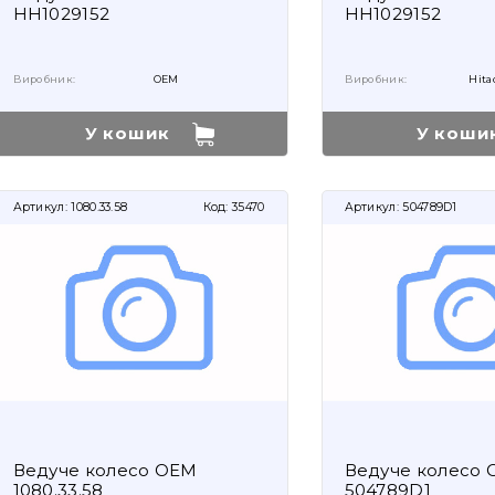
HH1029152
HH1029152
Виробник:
OEM
Виробник:
Hita
У кошик
У коши
Артикул:
1080.33.58
Код:
35470
Артикул:
504789D1
Ведуче колесо OEM
Ведуче колесо
1080.33.58
504789D1