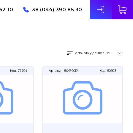
62 10
38 (044) 390 85 30
спочатку дешевше
Код:
77704
Артикул:
504790D1
Код:
50923