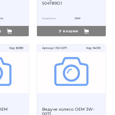
504789D1
chi
Виробник:
OEM
к
У кошик
Код:
82891
Артикул:
3W-0071
Код:
94519
 OEM
Ведуче колесо OEM 3W-
0071