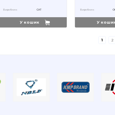
Виробник:
CAT
Виробник:
O
У кошик
У коши
1
2