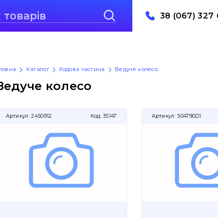
38 (067) 327 
ловна
Каталог
Ходова частина
Ведуче колесо
Ведуче колесо
Артикул:
2450912
Код:
35147
Артикул:
504790D1