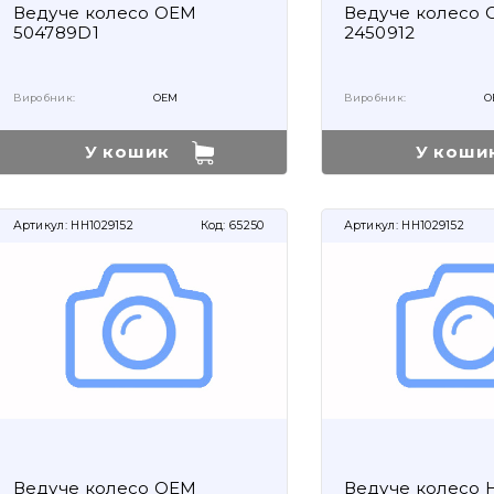
Ведуче колесо OEM
Ведуче колесо
504789D1
2450912
Виробник:
OEM
Виробник:
O
У кошик
У коши
Артикул:
HH1029152
Код:
65250
Артикул:
HH1029152
Ведуче колесо OEM
Ведуче колесо H