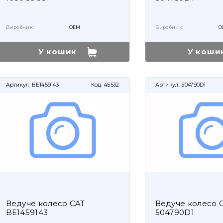
Виробник:
OEM
Виробник:
O
У кошик
У коши
Артикул:
BE1459143
Код:
45532
Артикул:
504790D1
Ведуче колесо CAT
Ведуче колесо
BE1459143
504790D1