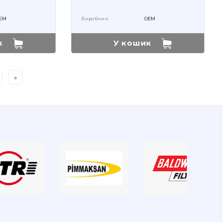
EM
Виробник:
OEM
к
У кошик
»