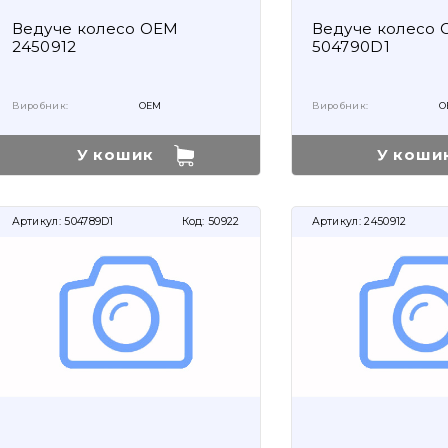
Ведуче колесо OEM
Ведуче колесо
2450912
504790D1
Виробник:
OEM
Виробник:
O
У кошик
У коши
Артикул:
504789D1
Код:
50922
Артикул:
2450912