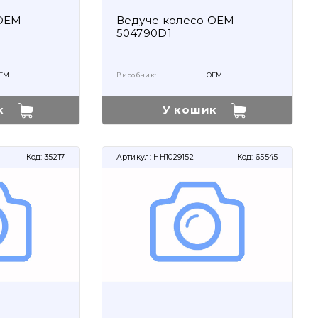
 OEM
Ведуче колесо OEM
504790D1
EM
Виробник:
OEM
к
У кошик
Код:
35217
Артикул:
HH1029152
Код:
65545