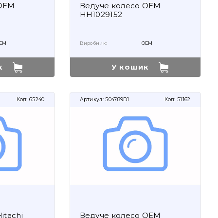
 OEM
Ведуче колесо OEM
HH1029152
EM
Виробник:
OEM
к
У кошик
Код:
65240
Артикул:
504789D1
Код:
51162
itachi
Ведуче колесо OEM