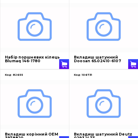
Набір поршневих кілець
Вкладиш шатунний
Blumaq 146-1780
Doosan 65.02410-6107
Код:
82655
Код:
106731
Вкладиш корінний OEM
Вкладиш шатунний Deutz
3978820
0293 1473