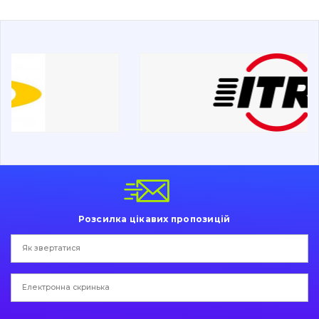
Буровий інструмент
Дорожня фреза
Електрообладнання
Інше
Розсилка цікавих пропозицій