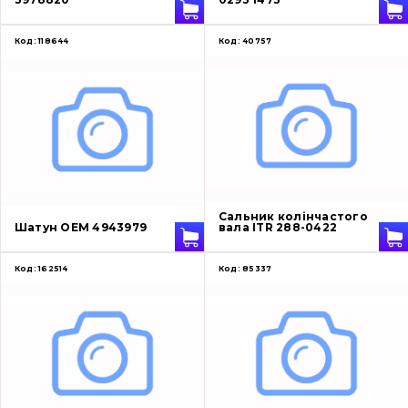
Код:
118644
Код:
40757
Сальник колінчастого
Шатун OEM 4943979
вала ITR 288-0422
Код:
162514
Код:
85337