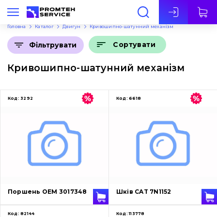
Укр
Головна
Каталог
Двигун
Кривошипно-шатунний механізм
Сортувати
Фільтрувати
Кривошипно-шатунний механізм
Код:
3292
Код:
6618
Поршень OEM 3017348
Шків CAT 7N1152
Код:
82144
Код:
113778