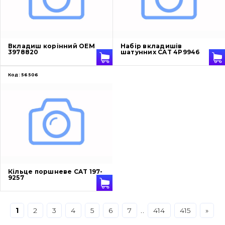
Захист (ковша, адаптера)
написати
зателефонувати
листа
Подушки амортизаційні
Вкладиш корінний OEM
Набір вкладишів
3978820
шатунних CAT 4P9946
Пальці та Втулки
Код:
56506
Двигун
Гідравліка
Трансмісія
Рама і кузов
Кільце поршневе CAT 197-
9257
Ковші
Навісне обладнання
1
2
3
4
5
6
7
..
414
415
»