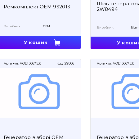
Шків генератор
Ремкомплект OEM 9S2013
2W8494
Виробник:
OEM
Виробник:
Blum
У кошик
У коши
Артикул:
VOE15067533
Код:
29806
Артикул:
VOE15067533
Генератор в зборі OEM
Генератор в збо