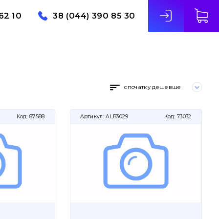
62 10
38 (044) 390 85 30
спочатку дешевше
Код:
87588
Артикул:
ALB3029
Код:
73032