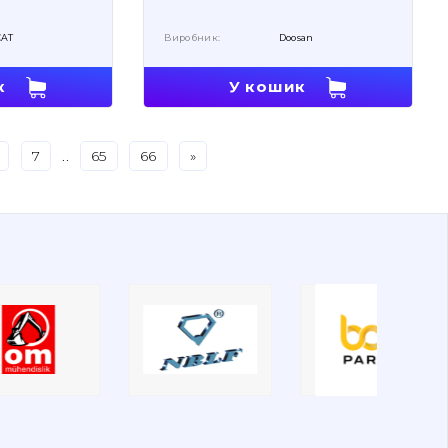
CAT
Виробник:
Doosan
к
У кошик
7
..
65
66
»