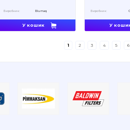
Виробник:
Blumaq
Виробник:
У кошик
У коши
1
2
3
4
5
6