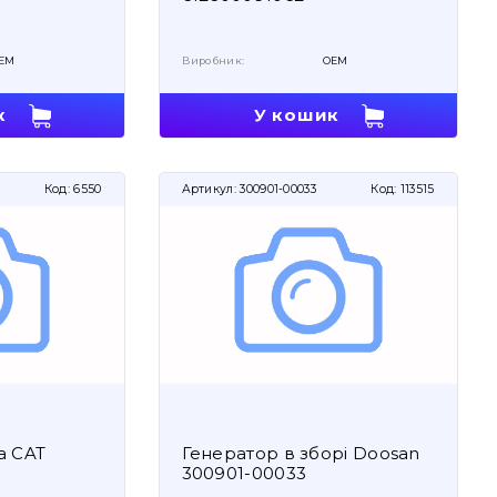
EM
Виробник:
OEM
к
У кошик
Код:
6550
Артикул:
300901-00033
Код:
113515
а CAT
Генератор в зборі Doosan
300901-00033