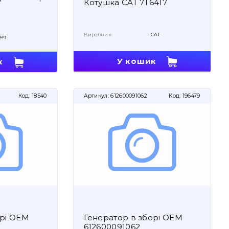
Котушка CAT 7T6417
Виробник:
CAT
aq
У кошик
к
Код:
18540
Артикул:
612600091062
Код:
196479
орі OEM
Генератор в зборі OEM
612600091062