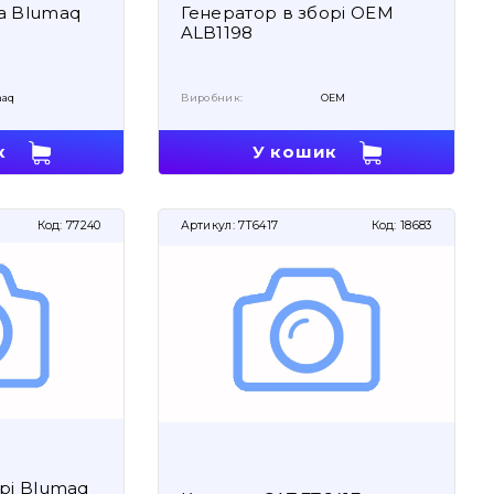
а Blumaq
Генератор в зборі OEM
ALB1198
aq
Виробник:
OEM
к
У кошик
Код:
77240
Артикул:
7T6417
Код:
18683
рі Blumaq