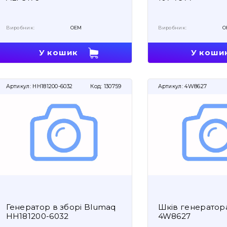
Виробник:
OEM
Виробник:
O
У кошик
У коши
Артикул:
HH181200-6032
Код:
130759
Артикул:
4W8627
Генератор в зборі Blumaq
Шків генератор
HH181200-6032
4W8627