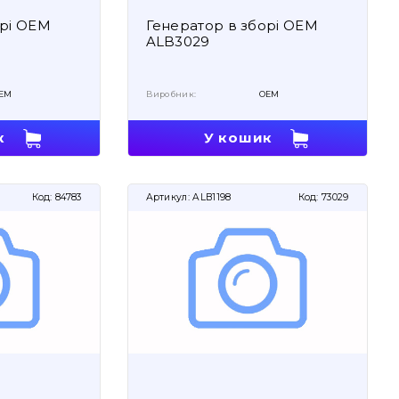
орі OEM
Генератор в зборі OEM
ALB3029
EM
Виробник:
OEM
к
У кошик
Код:
84783
Артикул:
ALB1198
Код:
73029