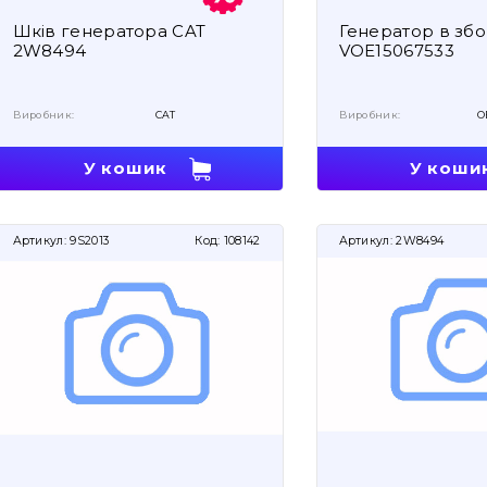
Шків генератора CAT
Генератор в зб
2W8494
VOE15067533
Виробник:
CAT
Виробник:
O
У кошик
У коши
Артикул:
9S2013
Код:
108142
Артикул:
2W8494