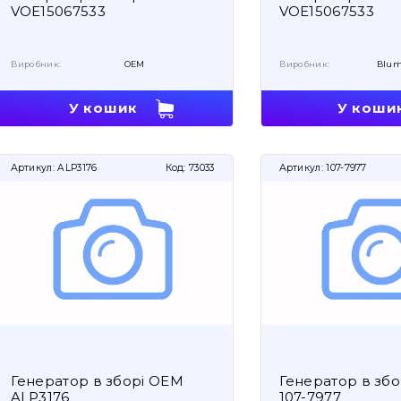
VOE15067533
VOE15067533
Виробник:
OEM
Виробник:
Blum
У кошик
У коши
Артикул:
ALP3176
Код:
73033
Артикул:
107-7977
Генератор в зборі OEM
Генератор в зб
ALP3176
107-7977