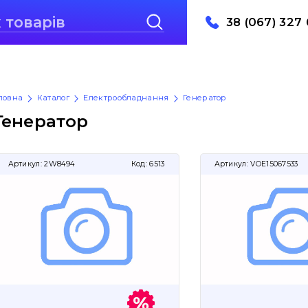
38 (067) 327 
ловна
Каталог
Електрообладнання
Генератор
Генератор
Артикул:
2W8494
Код:
6513
Артикул:
VOE15067533