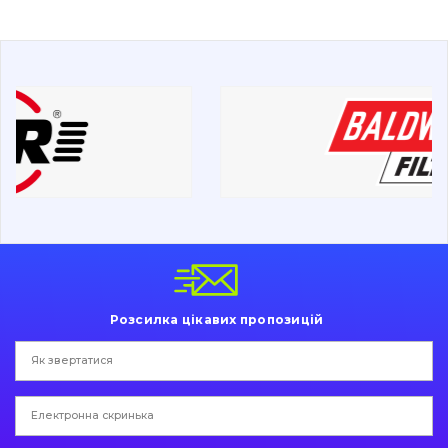
Буровий інструмент
Дорожня фреза
Електрообладнання
Інше
Розсилка цікавих пропозицій