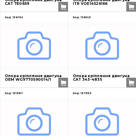
CAT 7E0659
ITR VOE14526166
Код:
156742
Код:
138021
Опора кріплення двигуна
Опора кріплення двигуна
OEM WG9770590014/1
CAT 343-4835
Код:
151967
Код:
157953