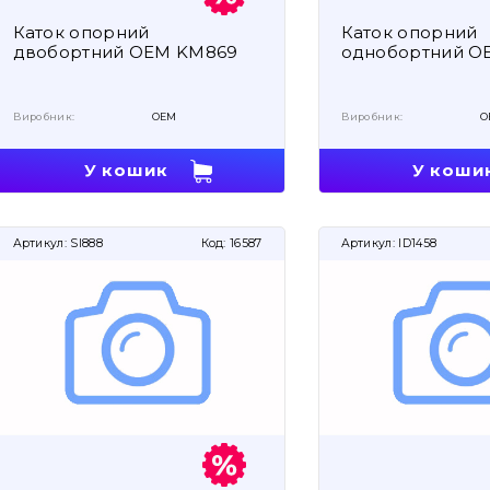
Каток опорний
Каток опорний
двобортний OEM KM869
однобортний O
Виробник:
OEM
Виробник:
O
У кошик
У коши
Артикул:
SI888
Код:
16587
Артикул:
ID1458