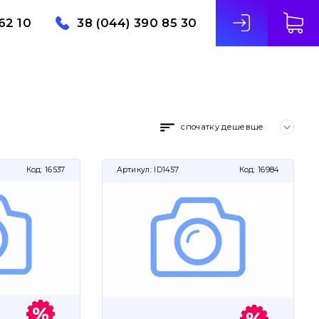
62 10
38 (044) 390 85 30
спочатку дешевше
Код:
16537
Артикул:
ID1457
Код:
16984