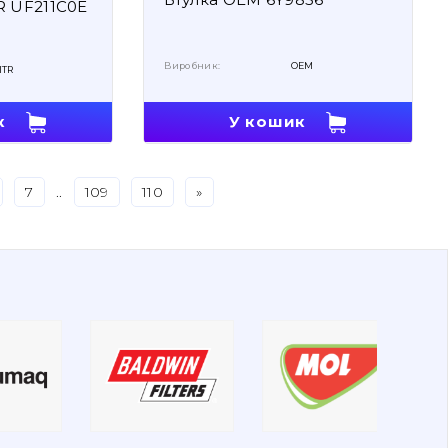
R UF211C0E
Виробник:
OEM
ITR
У кошик
к
7
..
109
110
»