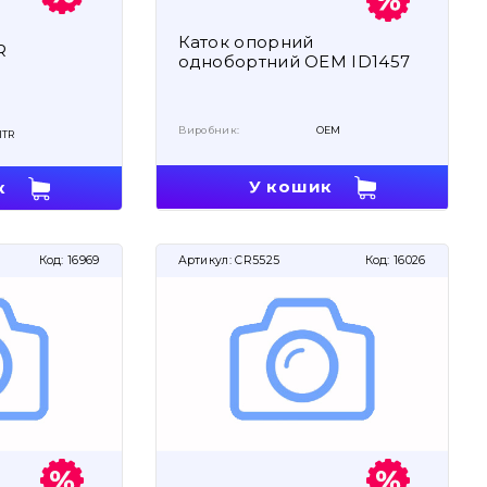
Каток опорний
R
однобортний OEM ID1457
Виробник:
OEM
ITR
У кошик
к
Код:
16969
Артикул:
CR5525
Код:
16026