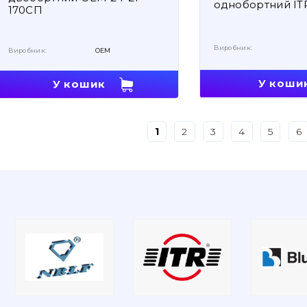
однобортний IT
170СП
Виробник:
Виробник:
OEM
У коши
У кошик
1
2
3
4
5
6