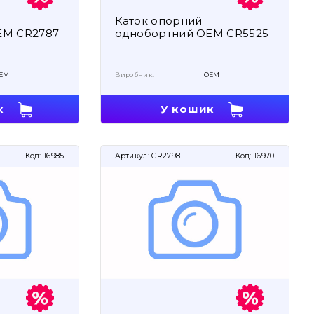
Каток опорний
EM CR2787
однобортний OEM CR5525
EM
Виробник:
OEM
к
У кошик
Код:
16985
Артикул:
CR2798
Код:
16970