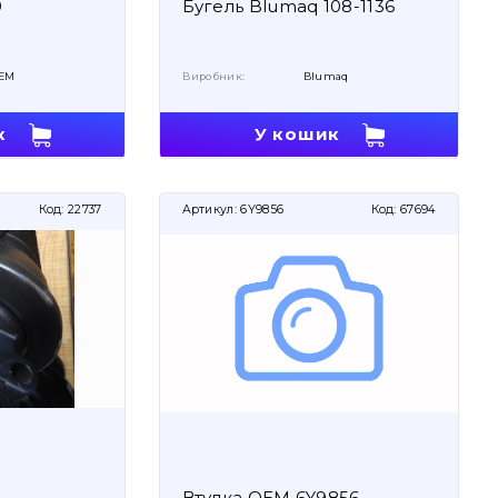
9
Бугель Blumaq 108-1136
EM
Виробник:
Blumaq
к
У кошик
Код:
22737
Артикул:
6Y9856
Код:
67694
Втулка OEM 6Y9856