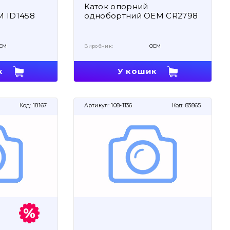
Каток опорний
 ID1458
однобортний OEM CR2798
EM
Виробник:
OEM
к
У кошик
Код:
18167
Артикул:
108-1136
Код:
83865