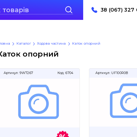
38 (067) 327 
ловна
Каталог
Ходова частина
Каток опорний
Каток опорний
Артикул:
9W7267
Код:
6704
Артикул:
UF100R0B