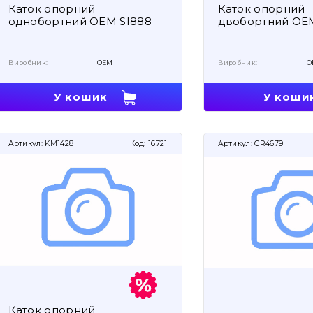
Каток опорний
Каток опорний
однобортний OEM SI888
двобортний OEM
Виробник:
OEM
Виробник:
O
У кошик
У коши
Артикул:
KM1428
Код:
16721
Артикул:
CR4679
Каток опорний