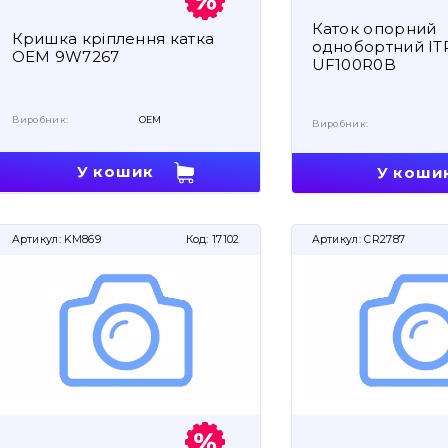
Каток опорний
Кришка кріплення катка
однобортний IT
OEM 9W7267
UF100R0B
Виробник:
OEM
Виробник:
У кошик
У коши
Артикул:
KM869
Код:
17102
Артикул:
CR2787