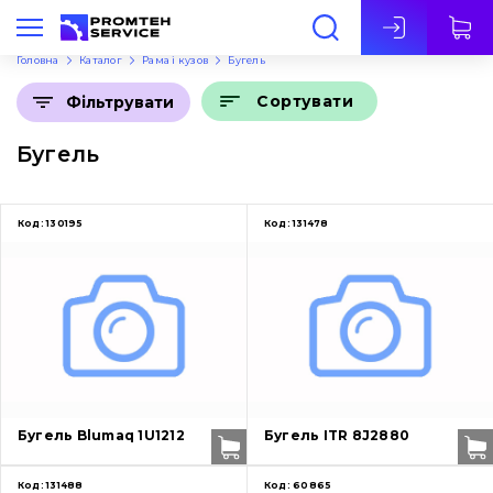
Укр
Головна
Каталог
Рама і кузов
Бугель
Сортувати
Фільтрувати
Бугель
Код:
130195
Код:
131478
Бугель Blumaq 1U1212
Бугель ITR 8J2880
Код:
131488
Код:
60865