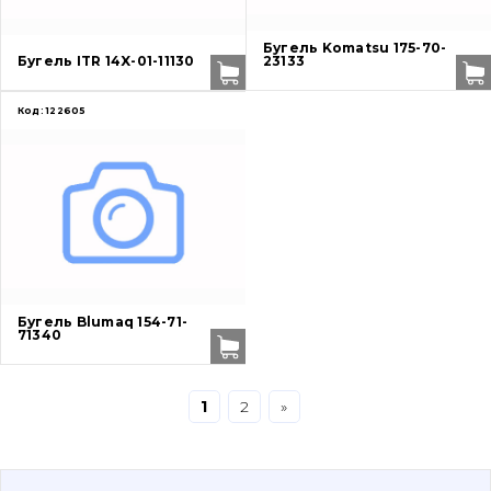
Захист (ковша, адаптера)
написати
зателефонувати
листа
Бугель Komatsu 175-70-
Бугель ITR 14X-01-11130
23133
Подушки амортизаційні
Код:
122605
Пальці та Втулки
Двигун
Гідравліка
Трансмісія
Рама і кузов
Бугель Blumaq 154-71-
71340
Ковші
1
2
»
Навісне обладнання
Буровий інструмент