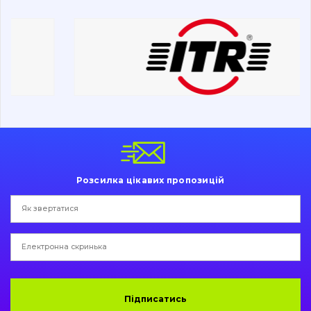
Дорожня фреза
Електрообладнання
Інше
Розсилка цікавих пропозицій
Підписатись