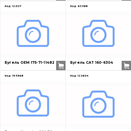
Код:
122127
Код:
63388
Бугель OEM 175-71-11482
Бугель CAT 160-6304
Код:
193968
Код:
122604
Про нас