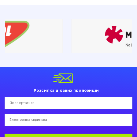
Дорожня фреза
Електрообладнання
Інше
Розсилка цікавих пропозицій