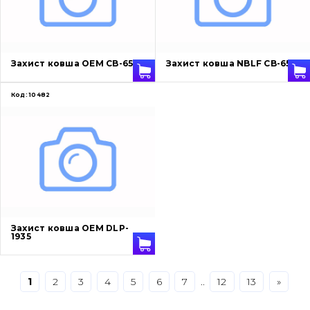
Захист (ковша, адаптера)
написати
зателефонувати
листа
Подушки амортизаційні
Захист ковша OEM CB-65
Захист ковша NBLF CB-65
Пальці та Втулки
Код:
10482
Двигун
Гідравліка
Трансмісія
Рама і кузов
Захист ковша OEM DLP-
1935
Ковші
Навісне обладнання
1
2
3
4
5
6
7
..
12
13
»
Буровий інструмент