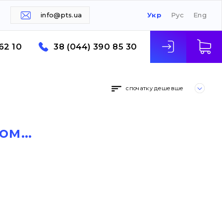
info@pts.ua
Укр
Рус
Eng
62 10
38 (044) 390 85 30
спочатку дешевше
м...