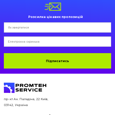
Пальці та Втулки
Двигун
Розсилка цікавих пропозицій
Гідравліка
Трансмісія
Рама і кузов
Підписатись
Ковші
Навісне обладнання
Буровий інструмент
Дорожня фреза
пр-кт Ак. Паладіна, 22 Київ,
03142, Україна
Електрообладнання