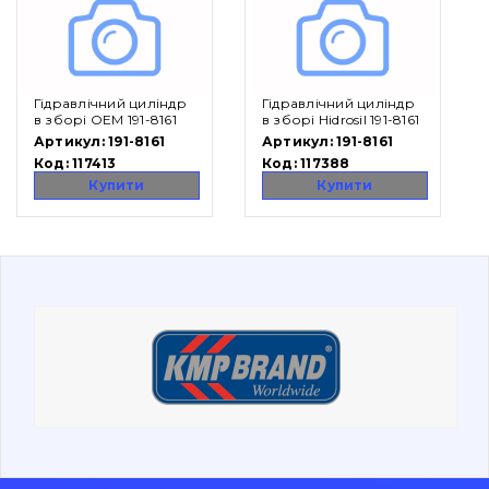
Вакансії
Каталог
Гідравлічний циліндр
Гідравлічний циліндр
в зборі OEM 191-8161
в зборі Hidrosil 191-8161
Артикул:
191-8161
Артикул:
191-8161
Фільтри та мастильні матеріали
Код:
117413
Код:
117388
Пошук
Купити
Купити
Ходова частина
Болти, гайки і елементи кріплення
Коронки, зуби, адаптери, пальці, фіксатори
Ножі, ріжучі кромки
Захист (ковша, адаптера)
написати
зателефонувати
листа
Подушки амортизаційні