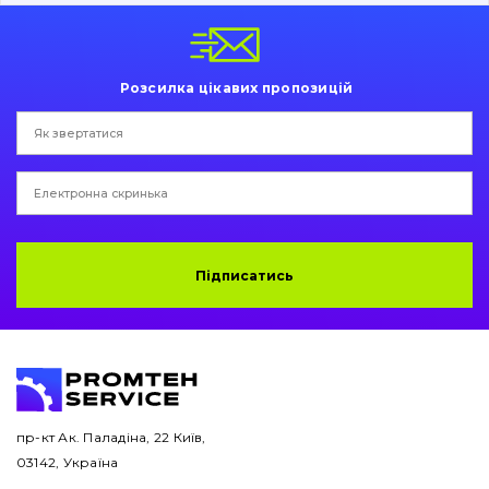
Пальці та Втулки
Двигун
Розсилка цікавих пропозицій
Гідравліка
Трансмісія
Рама і кузов
Ковші
Підписатись
Навісне обладнання
Буровий інструмент
Дорожня фреза
пр-кт Ак. Паладіна, 22 Київ,
03142, Україна
Електрообладнання