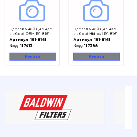
Вакансії
Гідравлічний циліндр
Гідравлічний циліндр
Каталог
в зборі OEM 191-8161
в зборі Hidrosil 191-8161
Артикул:
191-8161
Артикул:
191-8161
Фільтри та мастильні матеріали
Код:
117413
Код:
117388
Пошук
Купити
Купити
Ходова частина
Болти, гайки і елементи кріплення
Коронки, зуби, адаптери, пальці, фіксатори
Ножі, ріжучі кромки
Захист (ковша, адаптера)
написати
зателефонувати
листа
Подушки амортизаційні