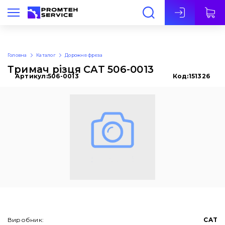
Укр
Головна
Каталог
Дорожня фреза
Тримач різця CAT 506-0013
Артикул:
506-0013
Код:
151326
Виробник:
CAT