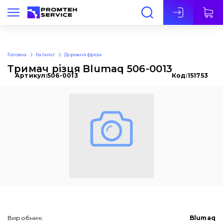
Укр
Головна
Каталог
Дорожня фреза
Тримач різця Blumaq 506-0013
Артикул:
506-0013
Код:
151753
Виробник:
Blumaq