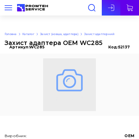
Укр
Головна
Каталог
Захист (ковша, адаптера)
Захист адаптерний
Захист адаптера OEM WC285
Артикул:
WC285
Код:
52137
Виробник:
OEM