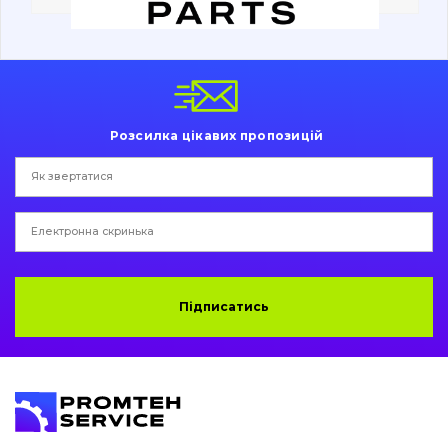
Вакансії
Каталог
Розсилка цікавих пропозицій
Фільтри та мастильні матеріали
Пошук
Ходова частина
Болти, гайки і елементи кріплення
Підписатись
Коронки, зуби, адаптери, пальці, фіксатори
Ножі, ріжучі кромки
Захист (ковша, адаптера)
написати
зателефонувати
листа
Подушки амортизаційні