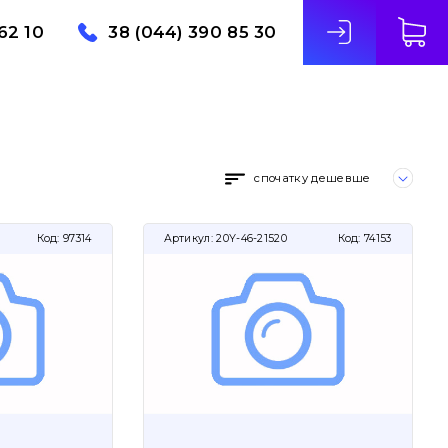
62 10
38 (044) 390 85 30
спочатку дешевше
Код:
97314
Артикул:
20Y-46-21520
Код:
74153