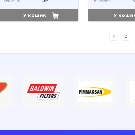
Виробник:
OEM
Виробник:
У кошик
У коши
1
2