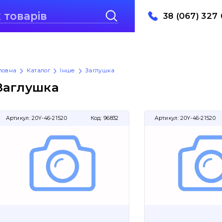
38 (067) 327 
ловна
Каталог
Інше
Заглушка
Заглушка
Артикул:
20Y-46-21520
Код:
96832
Артикул:
20Y-46-21520