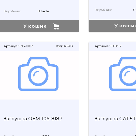
Виробник:
O
Виробник:
Hitachi
У коши
У кошик
Артикул:
106-8187
Код:
46910
Артикул:
5T5012
Заглушка OEM 106-8187
Заглушка CAT 5T