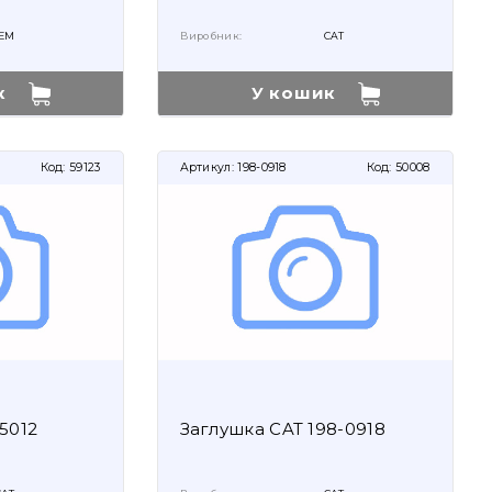
EM
Виробник:
CAT
к
У кошик
Код:
59123
Артикул:
198-0918
Код:
50008
5012
Заглушка CAT 198-0918