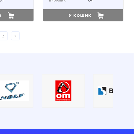
CAT
Виробник:
CAT
к
У кошик
3
»