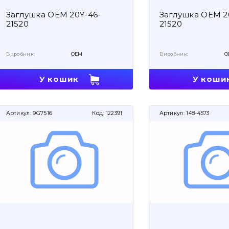
Заглушка OEM 20Y-46-
Заглушка OEM 2
21520
21520
Виробник:
OEM
Виробник:
O
У кошик
У коши
Артикул:
9G7516
Код:
122391
Артикул:
148-4573