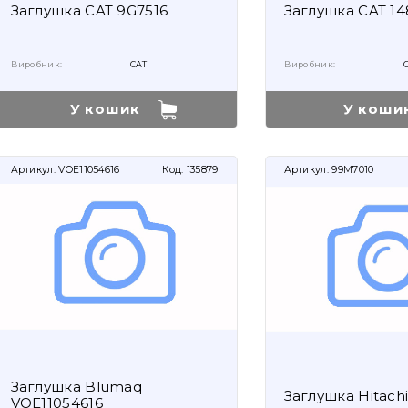
Заглушка CAT 9G7516
Заглушка CAT 14
Виробник:
CAT
Виробник:
У кошик
У коши
Артикул:
VOE11054616
Код:
135879
Артикул:
99M7010
Заглушка Blumaq
Заглушка Hitach
VOE11054616