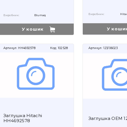
Виробник:
Hita
Виробник:
Blumaq
У коши
У кошик
Артикул:
HH4692578
Код:
102528
Артикул:
123/06023
Заглушка Hitachi
Заглушка OEM 1
HH4692578