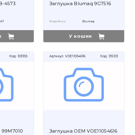
8-4573
Заглушка Blumaq 9G7516
CAT
Виробник:
Blumaq
к
У кошик
Код:
103355
Артикул:
VOE11054616
Код:
135513
i 99M7010
Заглушка OEM VOE11054616