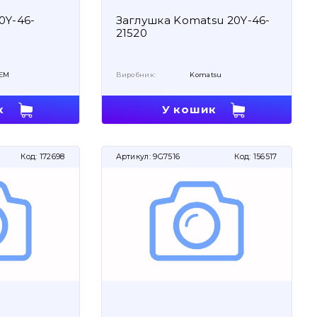
0Y-46-
Заглушка Komatsu 20Y-46-
21520
EM
Виробник:
Komatsu
к
У кошик
Код:
172698
Артикул:
9G7516
Код:
156517