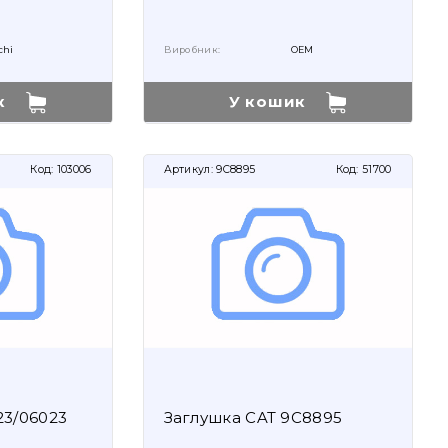
chi
Виробник:
OEM
к
У кошик
Код:
103006
Артикул:
9C8895
Код:
51700
23/06023
Заглушка CAT 9C8895