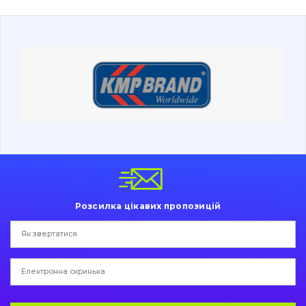
Про нас
Контакти
Вакансії
Каталог
Фільтри та мастильні матеріали
Пошук
Ходова частина
Розсилка цікавих пропозицій
Болти, гайки і елементи кріплення
Коронки, зуби, адаптери, пальці, фіксатори
Ножі, ріжучі кромки