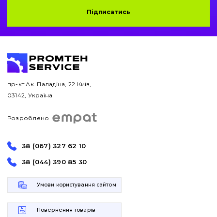
Підписатись
Захист (ковша, адаптера)
написати
зателефонувати
листа
Подушки амортизаційні
Пальці та Втулки
пр-кт Ак. Паладіна, 22 Київ,
Двигун
03142, Україна
Гідравліка
Розроблено
Трансмісія
38 (067) 327 62 10
Рама і кузов
38 (044) 390 85 30
Ковші
Умови користування сайтом
Навісне обладнання
Повернення товарів