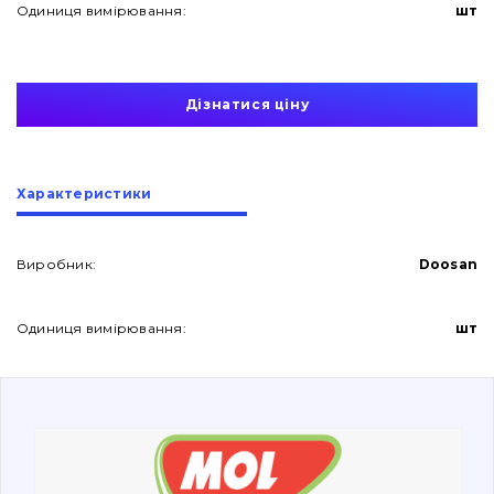
Одиниця вимірювання:
шт
Дізнатися ціну
Про нас
Характеристики
Контакти
Виробник:
Doosan
Одиниця вимірювання:
шт
Вакансії
Каталог
Фільтри та мастильні матеріали
Пошук