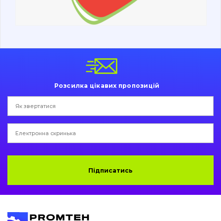
Ходова частина
Болти, гайки і елементи кріплення
Коронки, зуби, адаптери, пальці, фіксатори
Ножі, ріжучі кромки
Розсилка цікавих пропозицій
Захист (ковша, адаптера)
написати
зателефонувати
листа
Подушки амортизаційні
Пальці та Втулки
Двигун
Підписатись
Гідравліка
Трансмісія