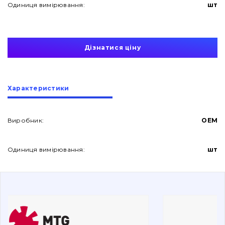
Одиниця вимірювання:
шт
Дізнатися ціну
Про нас
Характеристики
Контакти
Виробник:
OEM
Одиниця вимірювання:
шт
Вакансії
Каталог
Фільтри та мастильні матеріали
Пошук