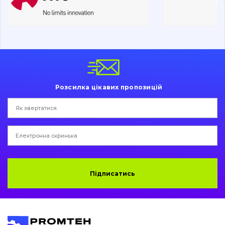
Ходова частина
Болти, гайки і елементи кріплення
Коронки, зуби, адаптери, пальці, фіксатори
Ножі, ріжучі кромки
Розсилка цікавих пропозицій
Захист (ковша, адаптера)
написати
зателефонувати
листа
Подушки амортизаційні
Пальці та Втулки
Двигун
Підписатись
Гідравліка
Трансмісія