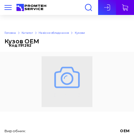
Укр
Головна
Каталог
Навісне обладнання
Кузови
Кузов OEM
Код:
191262
Виробник:
OEM