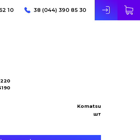
62 10
38 (044) 390 85 30
1220
3190
Komatsu
шт