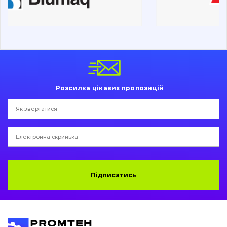
Ходова частина
Болти, гайки і елементи кріплення
Коронки, зуби, адаптери, пальці, фіксатори
Ножі, ріжучі кромки
Розсилка цікавих пропозицій
Захист (ковша, адаптера)
написати
зателефонувати
листа
Подушки амортизаційні
Пальці та Втулки
Двигун
Підписатись
Гідравліка
Трансмісія