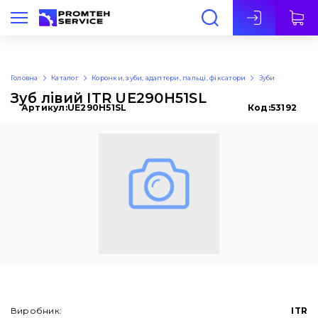
Укр
Головна
Каталог
Коронки, зуби, адаптери, пальці, фіксатори
Зуби
Зуб лівий ITR UE290H51SL
Артикул:
UE290H51SL
Код:
53192
Виробник:
ITR