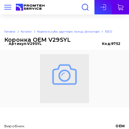
Укр
Головна
Каталог
Коронки, зуби, адаптери, пальці, фіксатори
ESCO
Коронка OEM V29SYL
Артикул:
V29SYL
Код:
9752
Виробник:
OEM