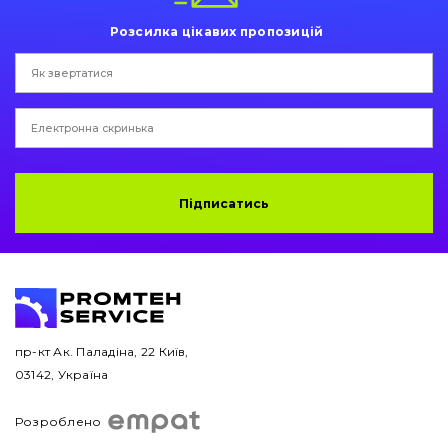
Розсилка цікавих пропозицій
Двигун
Гідравліка
Трансмісія
Рама і кузов
Підписатись
Ковші
Навісне обладнання
Буровий інструмент
пр-кт Ак. Паладіна, 22 Київ,
Дорожня фреза
03142, Україна
Електрообладнання
Розроблено