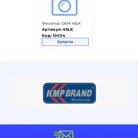
Вакансії
Каталог
Фіксатор OEM 45LK
Артикул:
45LK
Код:
10434
Фільтри та мастильні матеріали
Купити
Пошук
Ходова частина
Болти, гайки і елементи кріплення
Коронки, зуби, адаптери, пальці, фіксатори
Ножі, ріжучі кромки
Захист (ковша, адаптера)
написати
зателефонувати
листа
Подушки амортизаційні
Пальці та Втулки