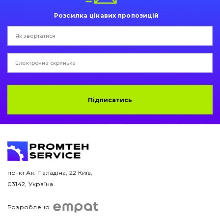
Розсилка цікавих пропозицій
Двигун
Гідравліка
Трансмісія
Рама і кузов
Підписатись
Ковші
Навісне обладнання
Буровий інструмент
пр-кт Ак. Паладіна, 22 Київ,
Дорожня фреза
03142, Україна
Електрообладнання
Розроблено