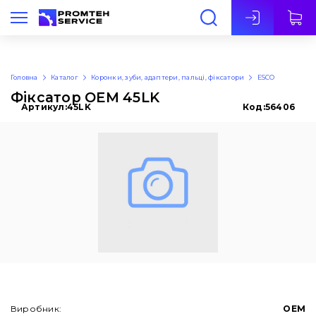
Укр
Головна
Каталог
Коронки, зуби, адаптери, пальці, фіксатори
ESCO
Фіксатор OEM 45LK
Артикул:
45LK
Код:
56406
Виробник:
OEM