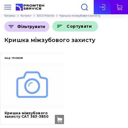
Укр
Головна
Каталог
ESCO Posilok
Кришка міжзубового захисту
Сортувати
Фільтрувати
Кришка міжзубового захисту
Код:
190658
Кришка міжзубового
захисту CAT 363-3850