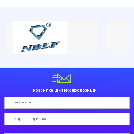
Про нас
Контакти
Вакансії
Каталог
Фільтри та мастильні матеріали
Пошук
Ходова частина
Розсилка цікавих пропозицій
Болти, гайки і елементи кріплення
Коронки, зуби, адаптери, пальці, фіксатори
Ножі, ріжучі кромки