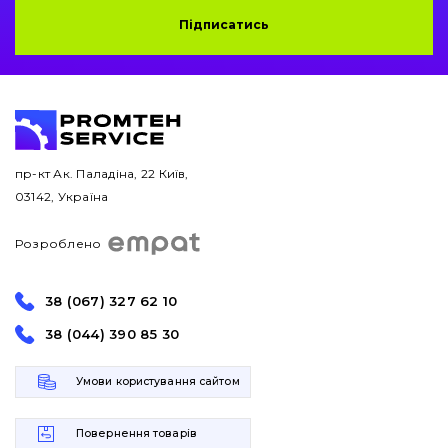
Підписатись
Захист (ковша, адаптера)
написати
зателефонувати
листа
Подушки амортизаційні
Пальці та Втулки
пр-кт Ак. Паладіна, 22 Київ,
Двигун
03142, Україна
Гідравліка
Розроблено
Трансмісія
38 (067) 327 62 10
Рама і кузов
38 (044) 390 85 30
Ковші
Умови користування сайтом
Навісне обладнання
Повернення товарів