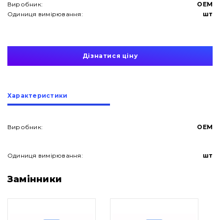
Виробник:
OEM
Одиниця вимірювання:
шт
Дізнатися ціну
Характеристики
Виробник:
OEM
Одиниця вимірювання:
шт
Про нас
Замінники
Контакти