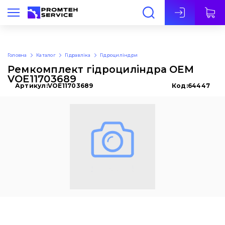
Укр
Головна
Каталог
Гідравліка
Гідроциліндри
Ремкомплект гідроциліндра OEM
VOE11703689
Артикул:
VOE11703689
Код:
64447