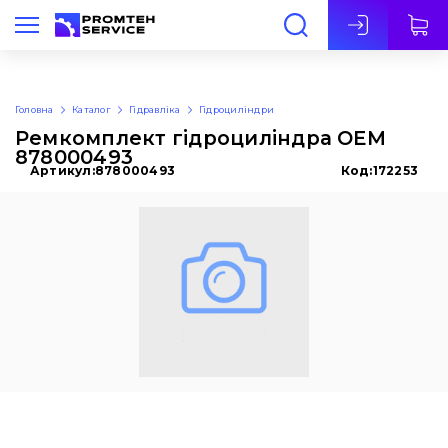
Укр
Головна
Каталог
Гідравліка
Гідроциліндри
Ремкомплект гідроциліндра OEM
878000493
Артикул:
878000493
Код:
172253