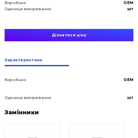
Виробник:
OEM
Одиниця вимірювання:
шт
Дізнатися ціну
Характеристики
Виробник:
OEM
Одиниця вимірювання:
шт
Про нас
Замінники
Контакти