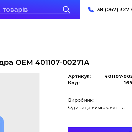
38 (067) 327 
дра OEM 401107-00271A
Артикул:
401107-00
Код:
16
Виробник:
Одиниця вимірювання: