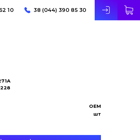
62 10
38 (044) 390 85 30
271A
9228
OEM
шт