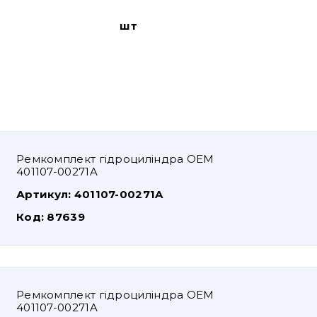
шт
Ремкомплект гідроциліндра OEM
401107-00271A
Артикул:
401107-00271A
Код:
87639
Ремкомплект гідроциліндра OEM
401107-00271A