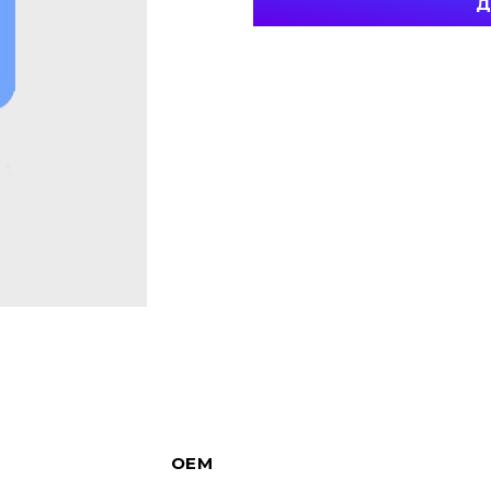
Д
OEM