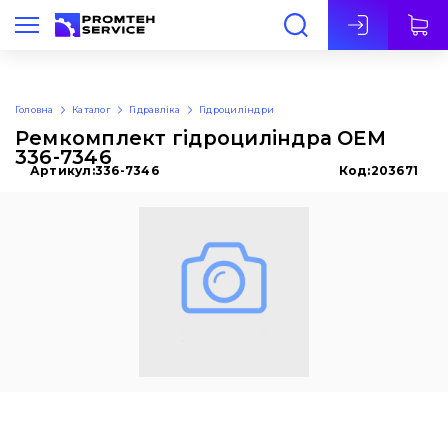
Укр
Головна
Каталог
Гідравліка
Гідроциліндри
Ремкомплект гідроциліндра OEM
336-7346
Артикул:
336-7346
Код:
203671