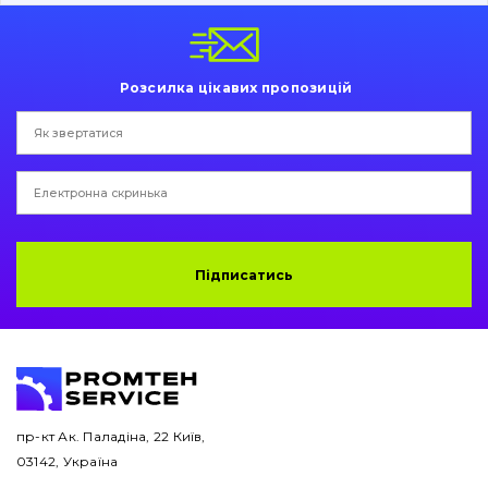
Пальці та Втулки
Двигун
Розсилка цікавих пропозицій
Гідравліка
Трансмісія
Рама і кузов
Ковші
Підписатись
Навісне обладнання
Буровий інструмент
Дорожня фреза
пр-кт Ак. Паладіна, 22 Київ,
03142, Україна
Електрообладнання