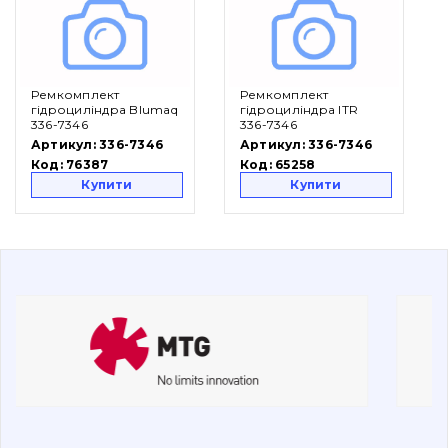
Вакансії
Ремкомплект
Ремкомплект
Каталог
гідроциліндра Blumaq
гідроциліндра ITR
336-7346
336-7346
Фільтри та мастильні матеріали
Артикул:
336-7346
Артикул:
336-7346
Код:
76387
Код:
65258
Пошук
Купити
Купити
Ходова частина
Болти, гайки і елементи кріплення
Коронки, зуби, адаптери, пальці, фіксатори
Ножі, ріжучі кромки
Захист (ковша, адаптера)
написати
зателефонувати
листа
Подушки амортизаційні