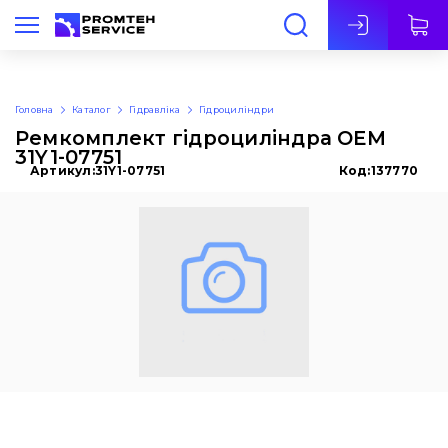
Укр
Головна
Каталог
Гідравліка
Гідроциліндри
Ремкомплект гідроциліндра OEM
31Y1-07751
Артикул:
31Y1-07751
Код:
137770