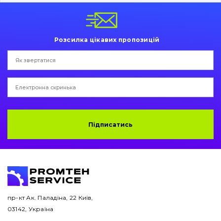
Пальці та Втулки
Двигун
Розсилка цікавих пропозицій
Гідравліка
Трансмісія
Рама і кузов
Ковші
Підписатись
Навісне обладнання
Буровий інструмент
Дорожня фреза
пр-кт Ак. Паладіна, 22 Київ,
03142, Україна
Електрообладнання