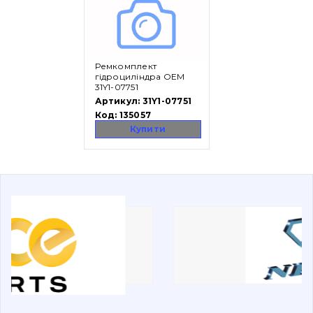
Вакансії
Ремкомплект
Каталог
гідроциліндра OEM
31Y1-07751
Фільтри та мастильні матеріали
Артикул:
31Y1-07751
Код:
135057
Пошук
Купити
Ходова частина
Болти, гайки і елементи кріплення
Коронки, зуби, адаптери, пальці, фіксатори
Ножі, ріжучі кромки
Захист (ковша, адаптера)
написати
зателефонувати
листа
Подушки амортизаційні