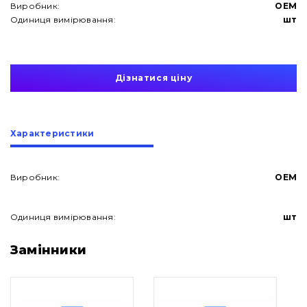
Виробник:
OEM
Одиниця вимірювання:
шт
Дізнатися ціну
Характеристики
Виробник:
OEM
Одиниця вимірювання:
шт
Про нас
Замінники
Контакти