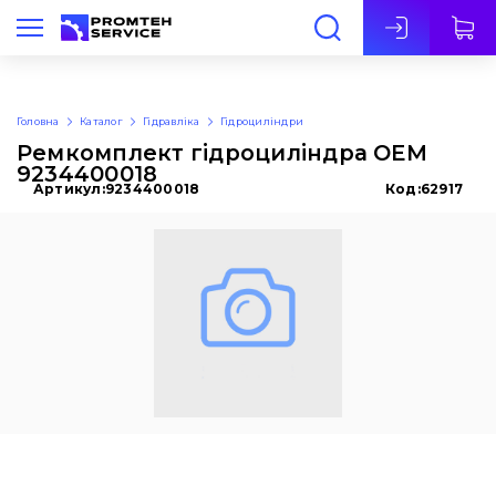
Укр
Головна
Каталог
Гідравліка
Гідроциліндри
Ремкомплект гідроциліндра OEM
9234400018
Артикул:
9234400018
Код:
62917