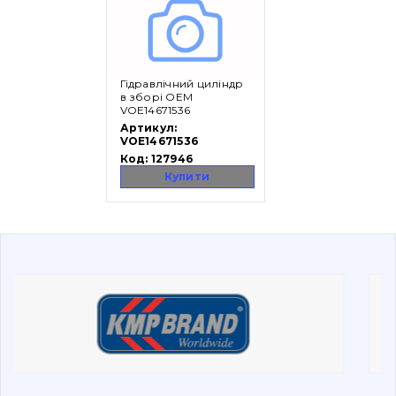
Вакансії
Гідравлічний циліндр
Каталог
в зборі OEM
VOE14671536
Артикул:
Фільтри та мастильні матеріали
VOE14671536
Пошук
Код:
127946
Ходова частина
Купити
Болти, гайки і елементи кріплення
Коронки, зуби, адаптери, пальці, фіксатори
Ножі, ріжучі кромки
Захист (ковша, адаптера)
написати
зателефонувати
листа
Подушки амортизаційні