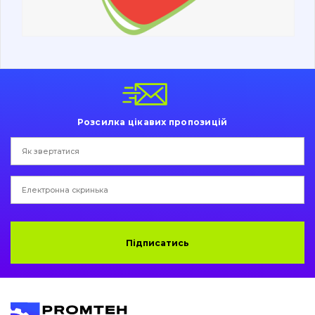
Ходова частина
Болти, гайки і елементи кріплення
Коронки, зуби, адаптери, пальці, фіксатори
Ножі, ріжучі кромки
Розсилка цікавих пропозицій
Захист (ковша, адаптера)
написати
зателефонувати
листа
Подушки амортизаційні
Пальці та Втулки
Двигун
Підписатись
Гідравліка
Трансмісія