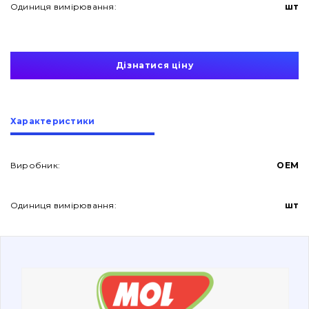
Одиниця вимірювання:
шт
Дізнатися ціну
Про нас
Характеристики
Контакти
Виробник:
OEM
Одиниця вимірювання:
шт
Вакансії
Каталог
Фільтри та мастильні матеріали
Пошук