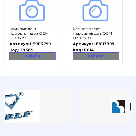
Вакансії
Ремкомплект
Ремкомплект
Каталог
гідроциліндра OEM
гідроциліндра OEM
LE9113799
LE9113799
Фільтри та мастильні матеріали
Артикул:
LE9113799
Артикул:
LE9113799
Код:
28363
Код:
11014
Пошук
Купити
Купити
Ходова частина
Болти, гайки і елементи кріплення
Коронки, зуби, адаптери, пальці, фіксатори
Ножі, ріжучі кромки
Захист (ковша, адаптера)
написати
зателефонувати
листа
Подушки амортизаційні