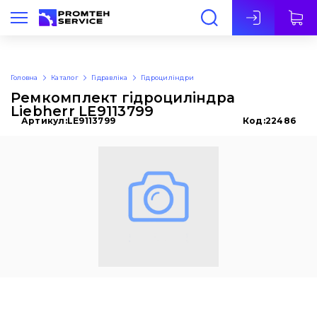
Укр
Головна
Каталог
Гідравліка
Гідроциліндри
Ремкомплект гідроциліндра
Liebherr LE9113799
Артикул:
LE9113799
Код:
22486