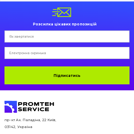
Пальці та Втулки
Двигун
Розсилка цікавих пропозицій
Гідравліка
Трансмісія
Рама і кузов
Ковші
Підписатись
Навісне обладнання
Буровий інструмент
Дорожня фреза
пр-кт Ак. Паладіна, 22 Київ,
03142, Україна
Електрообладнання