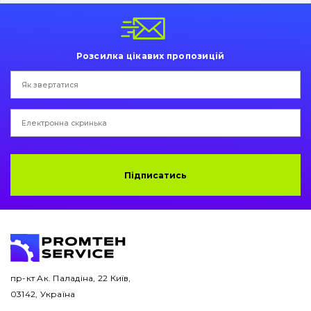
Пальці та Втулки
Двигун
Розсилка цікавих пропозицій
Гідравліка
Трансмісія
Рама і кузов
Ковші
Підписатись
Навісне обладнання
Буровий інструмент
Дорожня фреза
пр-кт Ак. Паладіна, 22 Київ,
03142, Україна
Електрообладнання