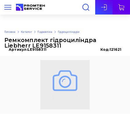
Укр
Головна
Каталог
Гідравліка
Гідроциліндри
Ремкомплект гідроциліндра
Liebherr LE9158311
Артикул:
LE9158311
Код:
121621