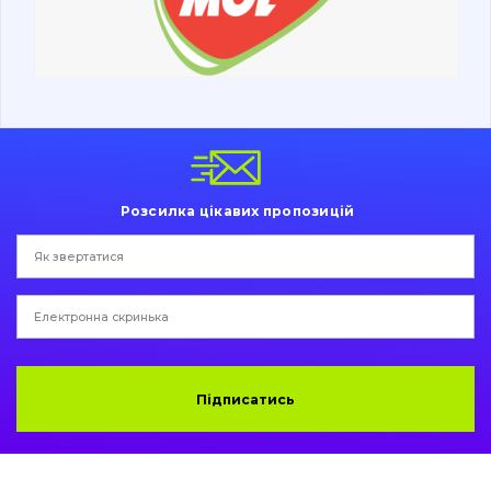
Ходова частина
Болти, гайки і елементи кріплення
Коронки, зуби, адаптери, пальці, фіксатори
Ножі, ріжучі кромки
Розсилка цікавих пропозицій
Захист (ковша, адаптера)
написати
зателефонувати
листа
Подушки амортизаційні
Пальці та Втулки
Двигун
Підписатись
Гідравліка
Трансмісія