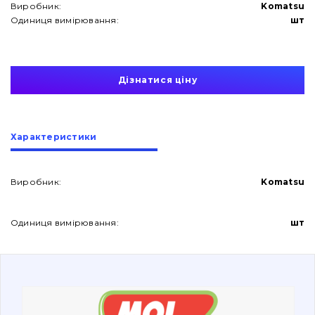
Виробник:
Komatsu
Одиниця вимірювання:
шт
Дізнатися ціну
Про нас
Характеристики
Контакти
Виробник:
Komatsu
Вакансії
Одиниця вимірювання:
шт
Каталог
Фільтри та мастильні матеріали
Пошук