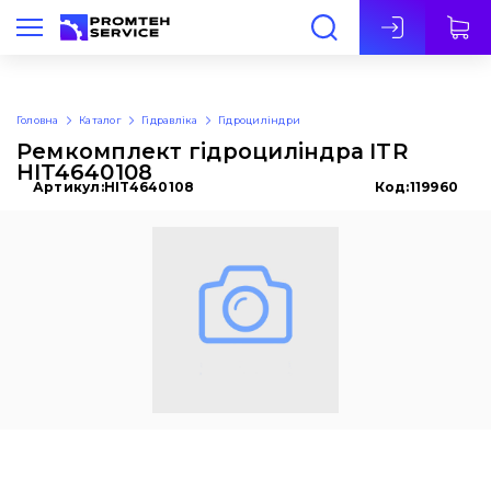
Укр
Головна
Каталог
Гідравліка
Гідроциліндри
Ремкомплект гідроциліндра ITR
HIT4640108
Артикул:
HIT4640108
Код:
119960