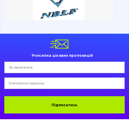
Ходова частина
Болти, гайки і елементи кріплення
Коронки, зуби, адаптери, пальці, фіксатори
Ножі, ріжучі кромки
Розсилка цікавих пропозицій
Захист (ковша, адаптера)
написати
зателефонувати
листа
Подушки амортизаційні
Пальці та Втулки
Двигун
Підписатись
Гідравліка
Трансмісія