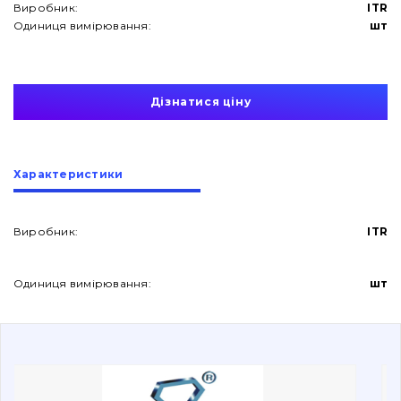
Виробник:
ITR
Одиниця вимірювання:
шт
Дізнатися ціну
Про нас
Характеристики
Контакти
Виробник:
ITR
Вакансії
Одиниця вимірювання:
шт
Каталог
Фільтри та мастильні матеріали
Пошук