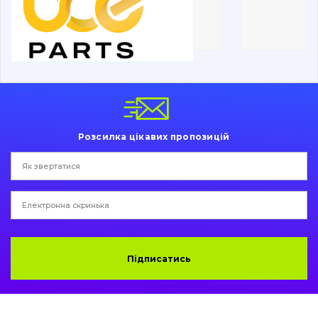
Ходова частина
Болти, гайки і елементи кріплення
Коронки, зуби, адаптери, пальці, фіксатори
Ножі, ріжучі кромки
Розсилка цікавих пропозицій
Захист (ковша, адаптера)
написати
зателефонувати
листа
Подушки амортизаційні
Пальці та Втулки
Двигун
Підписатись
Гідравліка
Трансмісія