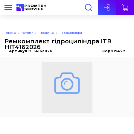
Укр
Головна
Каталог
Гідравліка
Гідроциліндри
Ремкомплект гідроциліндра ITR
HIT4162026
Артикул:
HIT4162026
Код:
119477