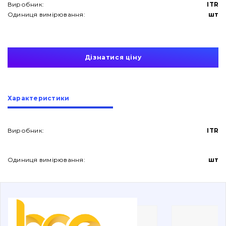
Виробник:
ITR
Одиниця вимірювання:
шт
Дізнатися ціну
Про нас
Характеристики
Контакти
Виробник:
ITR
Вакансії
Одиниця вимірювання:
шт
Каталог
Фільтри та мастильні матеріали
Пошук