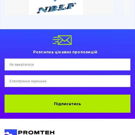
Ходова частина
Болти, гайки і елементи кріплення
Коронки, зуби, адаптери, пальці, фіксатори
Ножі, ріжучі кромки
Розсилка цікавих пропозицій
Захист (ковша, адаптера)
написати
зателефонувати
листа
Подушки амортизаційні
Пальці та Втулки
Двигун
Підписатись
Гідравліка
Трансмісія