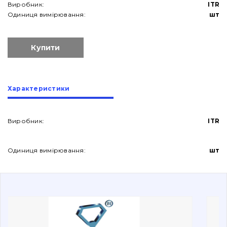
Виробник:
ITR
Одиниця вимірювання:
шт
Купити
Про нас
Характеристики
Контакти
Виробник:
ITR
Одиниця вимірювання:
шт
Вакансії
Каталог
Фільтри та мастильні матеріали
Пошук