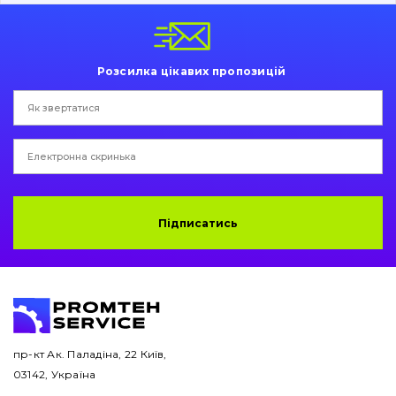
Пальці та Втулки
Двигун
Розсилка цікавих пропозицій
Гідравліка
Трансмісія
Рама і кузов
Ковші
Підписатись
Навісне обладнання
Буровий інструмент
Дорожня фреза
пр-кт Ак. Паладіна, 22 Київ,
03142, Україна
Електрообладнання