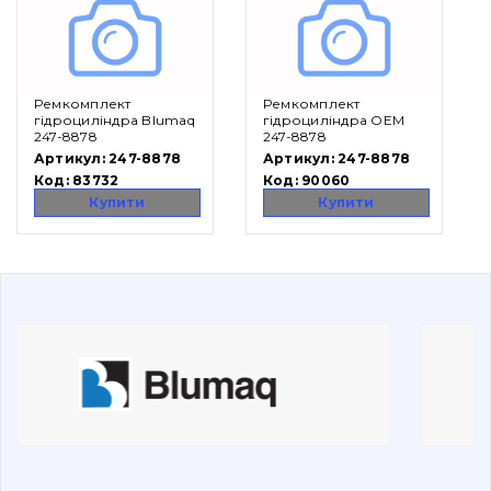
Вакансії
Ремкомплект
Ремкомплект
Каталог
гідроциліндра Blumaq
гідроциліндра OEM
247-8878
247-8878
Фільтри та мастильні матеріали
Артикул:
247-8878
Артикул:
247-8878
Код:
83732
Код:
90060
Пошук
Купити
Купити
Ходова частина
Болти, гайки і елементи кріплення
Коронки, зуби, адаптери, пальці, фіксатори
Ножі, ріжучі кромки
Захист (ковша, адаптера)
написати
зателефонувати
листа
Подушки амортизаційні