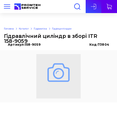
Укр
Головна
Каталог
Гідравліка
Гідроциліндри
Гідравлічний циліндр в зборі ITR
158-9059
Артикул:
158-9059
Код:
73804