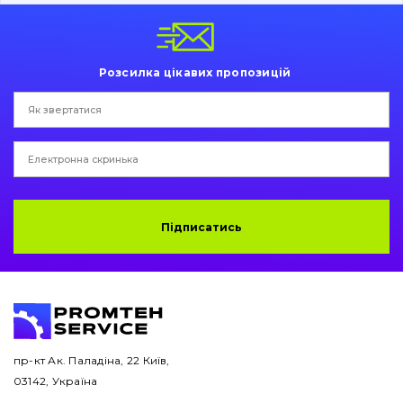
Пальці та Втулки
Двигун
Розсилка цікавих пропозицій
Гідравліка
Трансмісія
Рама і кузов
Ковші
Підписатись
Навісне обладнання
Буровий інструмент
Дорожня фреза
пр-кт Ак. Паладіна, 22 Київ,
03142, Україна
Електрообладнання