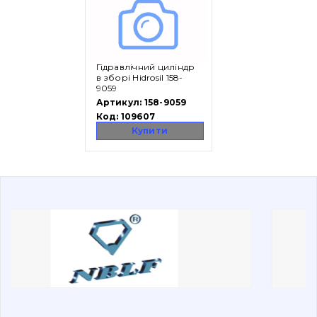
Вакансії
Гідравлічний циліндр
Каталог
в зборі Hidrosil 158-
9059
Фільтри та мастильні матеріали
Артикул:
158-9059
Код:
109607
Пошук
Купити
Ходова частина
Болти, гайки і елементи кріплення
Коронки, зуби, адаптери, пальці, фіксатори
Ножі, ріжучі кромки
Захист (ковша, адаптера)
написати
зателефонувати
листа
Подушки амортизаційні