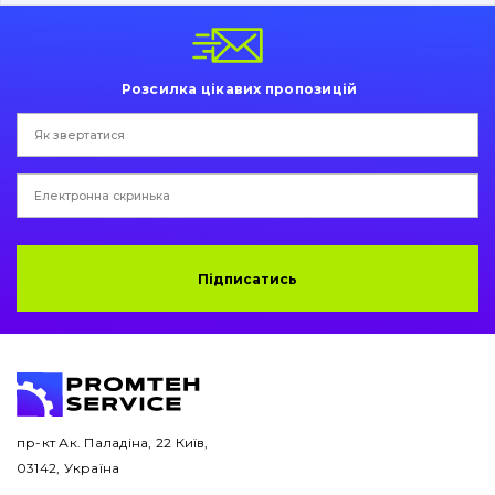
Пальці та Втулки
Двигун
Розсилка цікавих пропозицій
Гідравліка
Трансмісія
Рама і кузов
Ковші
Підписатись
Навісне обладнання
Буровий інструмент
Дорожня фреза
пр-кт Ак. Паладіна, 22 Київ,
03142, Україна
Електрообладнання