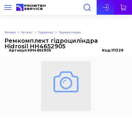
Укр
Головна
Каталог
Гідравліка
Гідроциліндри
Ремкомплект гідроциліндра
Hidrosil HH4652905
Артикул:
HH4652905
Код:
111329