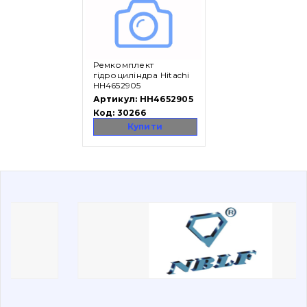
Вакансії
Ремкомплект
Каталог
гідроциліндра Hitachi
HH4652905
Фільтри та мастильні матеріали
Артикул:
HH4652905
Код:
30266
Пошук
Купити
Ходова частина
Болти, гайки і елементи кріплення
Коронки, зуби, адаптери, пальці, фіксатори
Ножі, ріжучі кромки
Захист (ковша, адаптера)
написати
зателефонувати
листа
Подушки амортизаційні