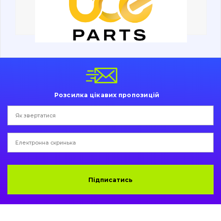
Ходова частина
Болти, гайки і елементи кріплення
Коронки, зуби, адаптери, пальці, фіксатори
Ножі, ріжучі кромки
Розсилка цікавих пропозицій
Захист (ковша, адаптера)
написати
зателефонувати
листа
Подушки амортизаційні
Пальці та Втулки
Двигун
Підписатись
Гідравліка
Трансмісія