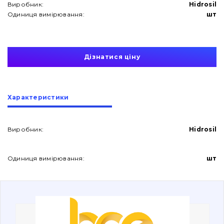
Виробник:
Hidrosil
Одиниця вимірювання:
шт
Дізнатися ціну
Про нас
Характеристики
Контакти
Виробник:
Hidrosil
Вакансії
Одиниця вимірювання:
шт
Каталог
Фільтри та мастильні матеріали
Пошук