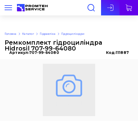
Укр
Головна
Каталог
Гідравліка
Гідроциліндри
Ремкомплект гідроциліндра
Hidrosil 707-99-64080
Артикул:
707-99-64080
Код:
111887