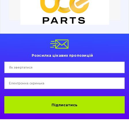
Ходова частина
Болти, гайки і елементи кріплення
Коронки, зуби, адаптери, пальці, фіксатори
Ножі, ріжучі кромки
Розсилка цікавих пропозицій
Захист (ковша, адаптера)
написати
зателефонувати
листа
Подушки амортизаційні
Пальці та Втулки
Двигун
Підписатись
Гідравліка
Трансмісія