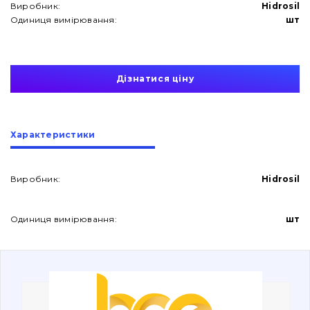
Виробник:
Hidrosil
Одиниця вимірювання:
шт
Дізнатися ціну
Про нас
Характеристики
Контакти
Виробник:
Hidrosil
Вакансії
Одиниця вимірювання:
шт
Каталог
Фільтри та мастильні матеріали
Пошук