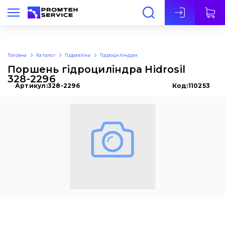
Укр
Головна
Каталог
Гідравліка
Гідроциліндри
Поршень гідроциліндра Hidrosil
328-2296
Артикул:
328-2296
Код:
110253